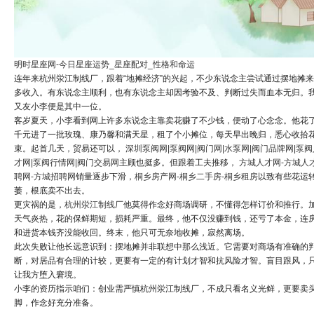
明时星座网-今日星座运势_星座配对_性格和命运
连年来杭州泶江制线厂，跟着“地摊经济”的兴起，不少东说念主尝试通过摆地摊
多收入。有东说念主顺利，也有东说念主却因考验不及、判断过失而血本无归。
又友小李便是其中一位。
客岁夏天，小李看到网上许多东说念主靠卖花赚了不少钱，便动了心念念。他花
千元进了一批玫瑰、康乃馨和满天星，租了个小摊位，每天早出晚归，悉心收拾
束。起首几天，贸易还可以，
深圳泵阀网|泵阀网|阀门网|水泵网|阀门品牌网|泵阀
才网|泵阀行情网|阀门交易网
主顾也挺多。但跟着工夫推移，
方城人才网-方城人
聘网-方城招聘网
销量逐步下滑，
桐乡房产网-桐乡二手房-桐乡租房
以致有些花运
萎，根底卖不出去。
更灾祸的是，
杭州泶江制线厂
他莫得作念好商场调研，不懂得怎样订价和推行。
天气炎热，花的保鲜期短，损耗严重。最终，他不仅没赚到钱，还亏了本金，连
和进货本钱齐没能收回。终末，他只可无奈地收摊，寂然离场。
此次失败让他长远意识到：摆地摊并非联想中那么浅近。它需要对商场有准确的
断，对居品有合理的计较，更要有一定的有计划才智和抗风险才智。盲目跟风，
让我方堕入窘境。
小李的资历指示咱们：创业需严慎杭州泶江制线厂，不成只看名义光鲜，更要卖
脚，作念好充分准备。